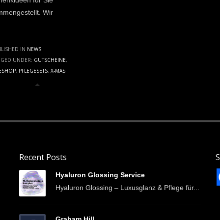
enkideen für Sie
mengestellt. Wir
LISHED IN
NEWS
GGED UNDER:
GUTSCHEINE
,
ESHOP
,
PFLEGESETS
,
X-MAS
Recent Posts
S
Hyaluron Glossing Service
Hyaluron Glossing – Luxusglanz & Pflege für...
Graham Hill