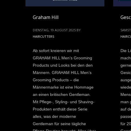
Graham Hill
Gesc
DIENSTAG, 19 AUGUST 2025
BY
SAMST
HAIRCUTTERS
HAIRC
Ab sofort kreieren wir mit
Die L
GRAHAM HILL Men’s Grooming
macht
Products und Looks bei den den
gerne
Männern. GRAHAM HILL Men’s
Gesic
Grooming Products – die
ausge
Männermarke ist eine Hommage
wiede
an einen britischen Gentleman.
Mens
Mit Pflege-, Styling- und Shaving-
man g
Produkten enthält diese Serie
auf d
alles, was der moderne
pass
Gentleman für seine tägliche
für 2