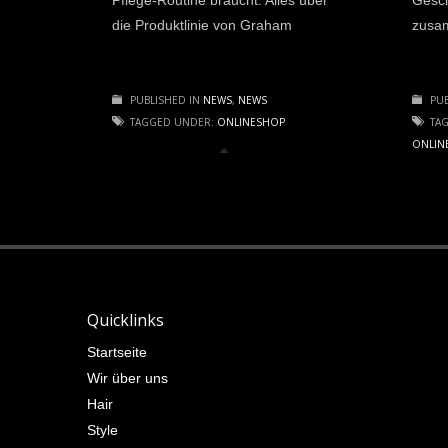
Pflege-Routine braucht. Alles über
Gesch
die Produktlinie von Graham
zusam
PUBLISHED IN
NEWS
,
NEWS
PUB
TAGGED UNDER:
ONLINESHOP
TA
ONLIN
Quicklinks
Startseite
Wir über uns
Hair
Style