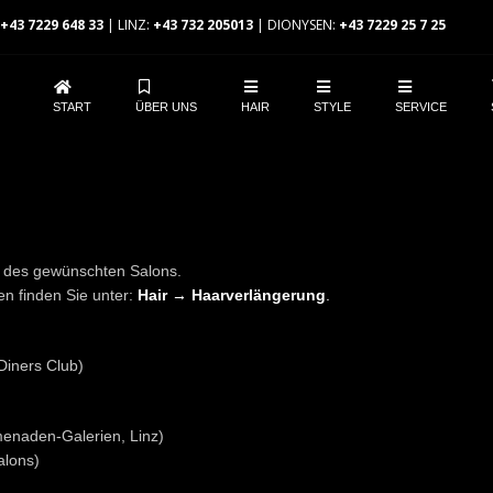
+43 7229 648 33
| LINZ:
+43 732 205013
| DIONYSEN:
+43 7229 25 7 25
START
ÜBER UNS
HAIR
STYLE
SERVICE
l des gewünschten Salons.
n finden Sie unter:
Hair → Haarverlängerung
.
Diners Club)
menaden-Galerien, Linz)
alons)