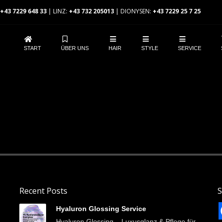
+43 7229 648 33
| LINZ:
+43 732 205013
| DIONYSEN:
+43 7229 25 7 25
START
ÜBER UNS
HAIR
STYLE
SERVICE
Recent Posts
S
Hyaluron Glossing Service
Hyaluron Glossing – Luxusglanz & Pflege für...