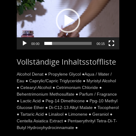
Player
00:00
00:15
Vollständige Inhaltsstoffliste
Alcohol Denat ● Propylene Glycol ●Aqua / Water /
Eau ● Caprylic/Capric Triglyceride ● Myristyl Alcohol
● Cetearyl Alcohol ● Cetrimonium Chloride ●
Behentrimonium Methosulfate ● Parfum / Fragrance
● Lactic Acid ● Peg-14 Dimethicone ● Ppg-10 Methyl
Glucose Ether ● Di-C12-13 Alkyl Malate ● Tocopherol
● Tartaric Acid ● Linalool ● Limonene ● Geraniol ●
Centella Asiatica Extract ● Pentaerythrityl Tetra-Di-T-
Butyl Hydroxyhydrocinnamate ●