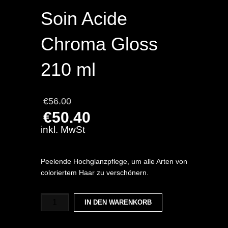
Soin Acide
Chroma Gloss
210 ml
Ursprünglicher
€
56.00
Preis
€
50.40
war:
Aktueller
inkl. MwSt
€56.00
Preis
ist:
€50.40.
Peelende Hochglanzpflege, um alle Arten von
coloriertem Haar zu verschönern.
Soin
IN DEN WARENKORB
Acide
Chroma