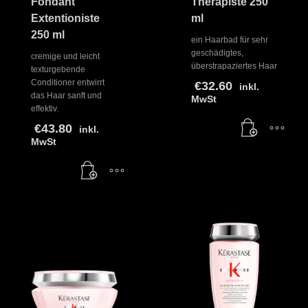
Fondant
Thérapiste 250
Extentioniste
ml
250 ml
ein Haarbad für sehr
geschädigtes,
cremige und leicht
überstrapaziertes Haar
texturgebende
Conditioner entwirrt
€
32.60
inkl.
das Haar sanft und
MwSt
effektiv.
€
43.80
inkl.
MwSt